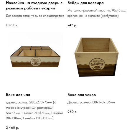
Наклейка на входную дверь с
Бейдж для кассира
режимом работы пекарни
Металлизированный пластик, 70х40 мм,
Для заказа свяжитесь со специалистом
крепление на магните (на булавке)
1 261
р.
242
р.
Бокс для чая
Бокс для чеков
дерево, размер 280х270х75мм (6
Дерево, размер 130х140х135мм
ячеек с внутренними размерами
960
р.
55х85мм, 1 ячейка 30х130мм, 1 ячейка
90х130мм, 1 ячейка 130х130мм)
2 460
р.