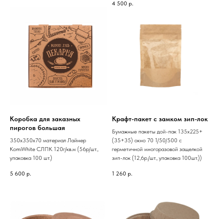
4 500
р.
Коробка для заказных
Крафт-пакет с замком зип-лок
пирогов большая
Бумажные пакеты дой-пак 135х225+
350х350х70 материал Лайнер
(35+35) окно 70 1/50/500 с
KomiWhite СЛПК 120г/кв.м (56р/шт.,
герметичной многоразовой защелкой
упаковка 100 шт.)
зип-лок (12,6р./шт., упаковка 100шт.))
5 600
р.
1 260
р.