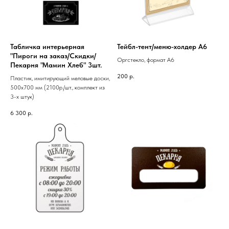
Табличка интерьерная
Тейбл-тент/меню-холдер А6
"Пироги на заказ/Скидки/
Оргстекло, формат А6
Пекарня "Мамин Хлеб" 3шт.
200
р.
Пластик, имитирующий меловые доски,
500х700 мм (2100р./шт., комплект из
3-х штук)
6 300
р.