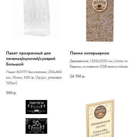
Пакет прозрачный для
Панно интерьерное
печенья/куличей/сухарей
Деревянное, 1250х2500 мм, спилы из
большой
березы, основание OSB влагостойкая
Пакет БОПП без клапана, 250х400
26 700
р.
мм, 30мкм, 500 гр. (5р./шт., упаковка
100шт.)
500
р.