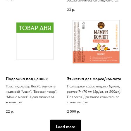
заказа свяжитесь со специалистом
23
р.
Подложка под ценник
Этикетка для морса/компота
Пластик, размер 86х70, варианты
Полимерная самоклеящаяся бумага,
надписей "Акция", "Весовой товар",
размер 74х70 мм (5р./шт., от 500шт.).
"Можно в пост". Цена зависит от
Под заказ. Для заказа свяжитесь со
количества
специалистом
22
р.
2 500
р.
Load more