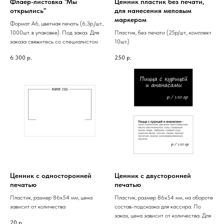
Флаер-листовка "Мы
Ценник пластик без печати,
открылись"
для нанесения меловым
маркером
Формат А6, цветная печать (6,3р./шт.,
1000шт. в упаковке). Под заказ. Для
Пластик, без печати (25р/шт., комплект
заказа свяжитесь со специалистом
10шт.)
6 300
р.
250
р.
Ценник с односторонней
Ценник с двусторонней
печатью
печатью
Пластик, размер 86х54 мм, цена
Пластик, размер 86х54 мм, на обороте
зависит от количества
состав-подсказка для кассира. По
заказ, цена зависит от количества. Для
20
р.