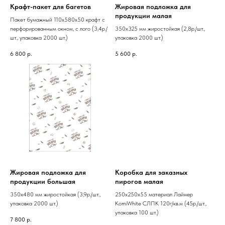
Крафт-пакет для багетов
Жировая подложка для
продукции малая
Пакет бумажный 110х580х50 крафт с
перфорированным окном, с лого (3,4р./
350х325 мм жиростойкая (2,8р./шт.,
шт., упаковка 2000 шт.)
упаковка 2000 шт.)
6 800
р.
5 600
р.
Жировая подложка для
Коробка для заказных
продукции большая
пирогов малая
350х480 мм жиростойкая (3,9р./шт.,
250х250х55 материал Лайнер
упаковка 2000 шт.)
KomiWhite СЛПК 120г/кв.м (45р./шт.,
упаковка 100 шт.)
7 800
р.