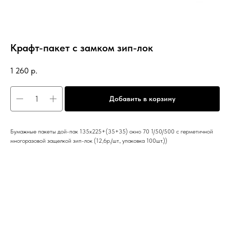
Крафт-пакет с замком зип-лок
1 260
р.
Добавить в корзину
Бумажные пакеты дой-пак 135х225+(35+35) окно 70 1/50/500 с герметичной
многоразовой защелкой зип-лок (12,6р./шт., упаковка 100шт.))